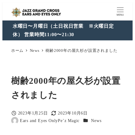
メ
イ
MENU
ン
水曜日〜月曜日（土日祝日営業 ※火曜日定
コ
休） 営業時間11:00〜21:30
ン
テ
ホーム
News
樹齢2000年の屋久杉が設置されました
ン
ツ
へ
樹齢2000年の屋久杉が設置
移
動
されました
2023年1月25日
2023年10月6日
投稿日
更新日
カテゴリー
Ears and Eyes OnlyPe’z Magic
News
著
者